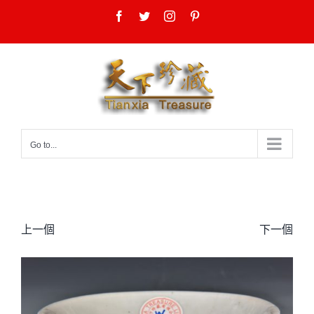
Skip
Facebook
Twitter
Instagram
Pinterest
to
content
Go to...
上一個
下一個