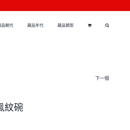
藏品朝代
藏品年代
藏品類型
下一個
雙鳯紋碗