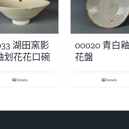
033 湖田窯影
00020 青白
釉划花花口碗
花盤
Details
Details