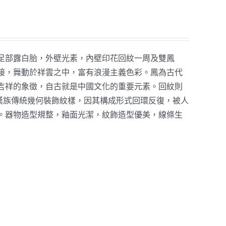
足部露白胎，外壁光素，內壁印花回紋一周及雙鳳
接，舞動於祥雲之中，富有浪漫主義色彩。鳳為古代
吉祥的象徵，自古就是中國文化的重要元素。回紋則
種漢族傳統幾何裝飾紋樣，因其構成形式回環反復，被人
。器物造型規整，釉面光潔，紋飾造型優美，線條生