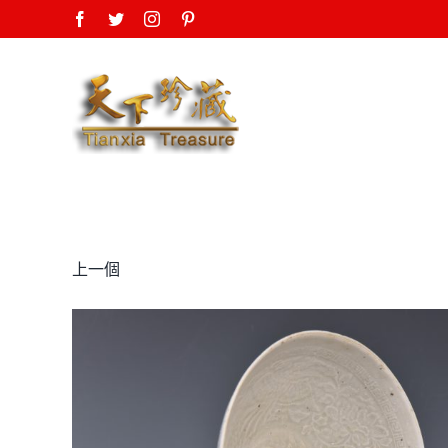
Skip
Facebook
Twitter
Instagram
Pinterest
to
content
上一個