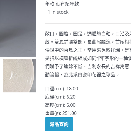
年款:没有紀年款
1 in stock
敞口，圓腹，圈足，通體施白釉，口沿及
紋。雙鳳鋪張雙翅，長曲尾飄逸，首尾相
傳說中的百鳥之王，常用來象徵祥瑞，是
是指以橫豎折繞組成如同“回”字形的一
們賦予了連綿不斷、吉利永長的吉祥寓意
動流暢，為北系白瓷印花器之珍品。
口徑(cm): 18.00
底徑(cm): 6.20
高度(cm): 6.00
重量(g): 251.00
藏品查詢