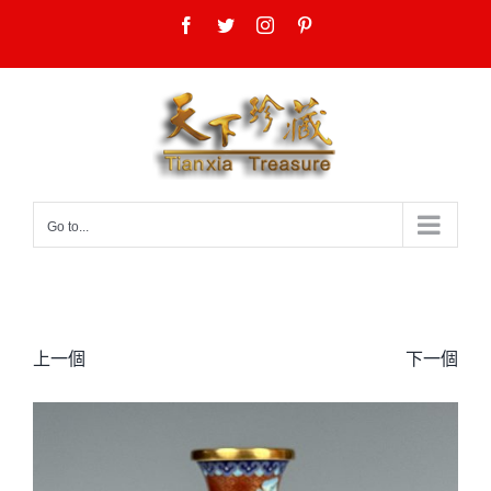
Skip
Facebook
Twitter
Instagram
Pinterest
to
content
Go to...
上一個
下一個