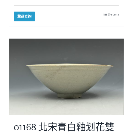
Details
藏品查詢
01168 北宋青白釉划花雙