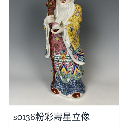
s0136粉彩壽星立像