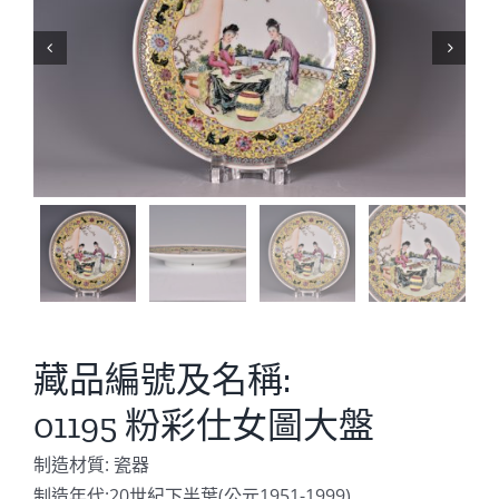


藏品編號及名稱:
01195 粉彩仕女圖大盤
制造材質: 瓷器
制造年代:20世紀下半葉(公元1951-1999)