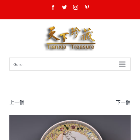
Skip
Facebook
Twitter
Instagram
Pinterest
to
content
Go to...
上一個
下一個