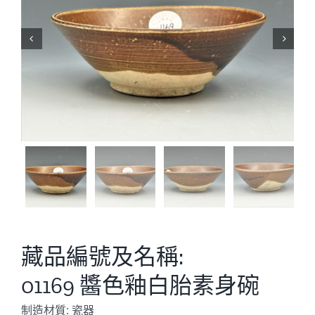


藏品編號及名稱:
01169 醬色釉白胎素身碗
制造材質: 瓷器