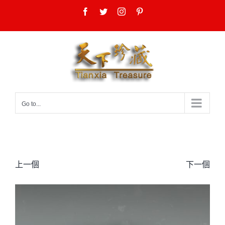
Skip
Facebook
Twitter
Instagram
Pinterest
to
content
Go to...
上一個
下一個