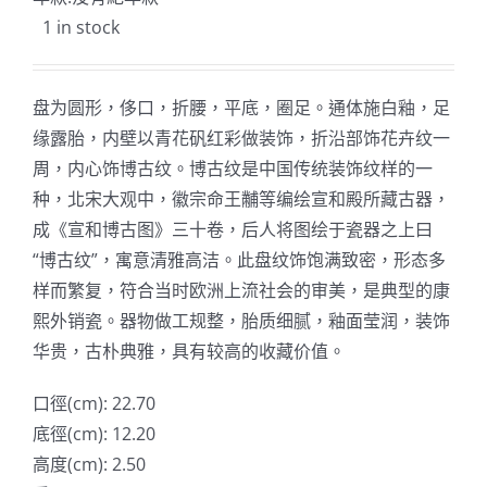
1 in stock
盘为圆形，侈口，折腰，平底，圈足。通体施白釉，足
缘露胎，内壁以青花矾红彩做装饰，折沿部饰花卉纹一
周，内心饰博古纹。博古纹是中国传统装饰纹样的一
种，北宋大观中，徽宗命王黼等编绘宣和殿所藏古器，
成《宣和博古图》三十卷，后人将图绘于瓷器之上曰
“博古纹”，寓意清雅高洁。此盘纹饰饱满致密，形态多
样而繁复，符合当时欧洲上流社会的审美，是典型的康
熙外销瓷。器物做工规整，胎质细腻，釉面莹润，装饰
华贵，古朴典雅，具有较高的收藏价值。
口徑(cm): 22.70
底徑(cm): 12.20
高度(cm): 2.50