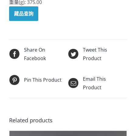
重量(g): 375.00
藏品查詢
Share On
Tweet This
Facebook
Product
Email This
Pin This Product
Product
Related products