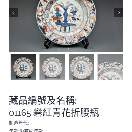


藏品編號及名稱:
01165 礬紅青花折腰瓶
制造年代:
年款:没有紀年款