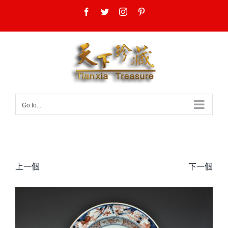
Skip
Facebook
Twitter
Instagram
Pinterest
to
content
Go to...
上一個
下一個