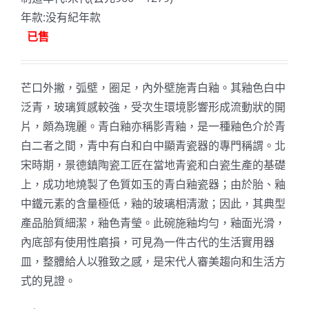
年款:没有紀年款
已售
芒口外撇，弧壁，圈足，內外壁施青白釉。其釉色白中
泛青，玻璃質感較強，受次生環境影響形成流動狀的開
片，頗為瑰麗。青白釉亦稱影青釉，是一種釉色介於青
白二者之間，青中有白和白中顯青瓷器的專門稱謂。北
宋時期，景德鎮陶瓷工匠在當地青瓷和白瓷生產的基礎
上，成功地燒製了色質如玉的青白釉瓷器；由於胎、釉
中鐵元素的含量極低，釉的玻璃相清澈；因此，其典型
產品胎質細潔，釉色青瑩。此碗施釉均勻，釉面光滑，
內底部有使用性磨損，可見為一件古代的生活實用器
皿，整體給人以雅致之感，是宋代人審美趨向和生活方
式的見證。