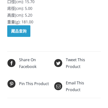
口徑(cm): 15.70
底徑(cm): 5.00
高度(cm): 5.20
重量(g): 181.00
藏品查詢
Share On
Tweet This
Facebook
Product
Email This
Pin This Product
Product