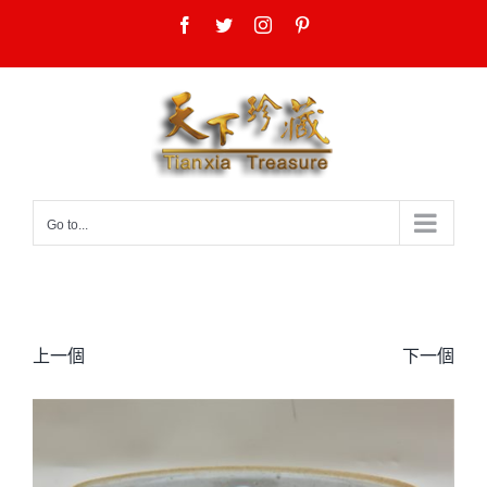
Skip
Facebook
Twitter
Instagram
Pinterest
to
content
Go to...
上一個
下一個