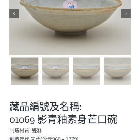


藏品編號及名稱:
01069 影青釉素身芒口碗
制造材質: 瓷器
制造年代:宋代(公元960 – 1279)