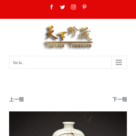
Skip
Facebook
Twitter
Instagram
Pinterest
to
content
Go to...
上一個
下一個