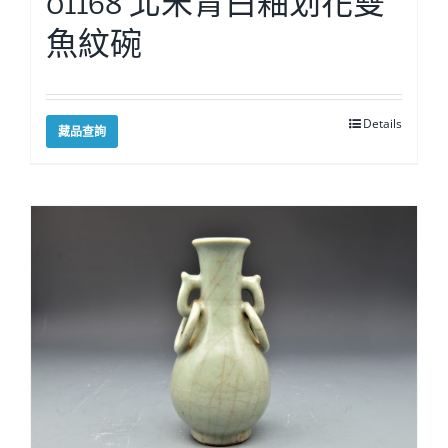
01168 北宋青白釉划花雙
魚紋碗
Details
藏品查詢