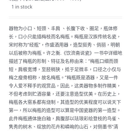
1 in stock
器物为小口、短颈、丰肩 、长腹下收、圈足，瓶体修
长，口小只能插梅枝而名梅瓶。梅瓶是汉族传统名瓷，
宋时称为“经瓶”，作盛酒用器，造型挺秀、俏丽，明朝
以后被称为梅瓶。许之衡.《饮流斋说瓷》一书中详细地
描述了梅瓶的形制、特征及名称由来：”梅瓶口细而颈
短，肩极宽博，至胫稍狭，抵于足微丰，口径之小仅与
梅之瘦骨相称，故名梅瓶。”梅瓶既是酒器，又是一件
令人爱不释手的观赏品，因此，这类器物多制作精美，
不但考虑到贮酒容量，还要注意造型优美。在历史上，
梅瓶各大窑系都有烧制，其造型的优美程度可以说天下
第一，所以梅瓶的造型可以算是中国瓷器的第一造型。
此件梅瓶通体施白釉，肩腹部以珐琅彩绘登枝的鸟雀、
隽秀的树木、绽放的花卉和嶙峋的山石，对侧墨书“清