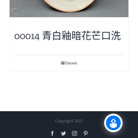
00014 青白釉暗花芒口洗
Details
Copyright 2022
Facebook
Twitter
Instagram
Pinterest