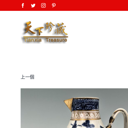
Skip
Facebook
Twitter
Instagram
Pinterest
to
content
上一個