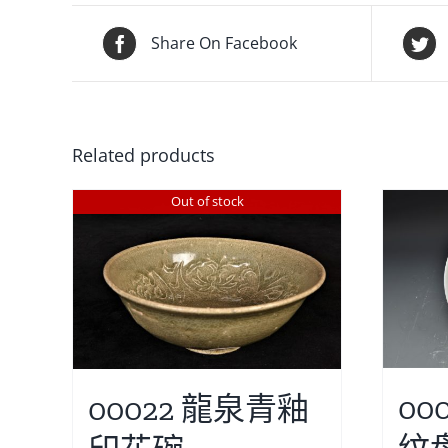
Share On Facebook
Related products
Out of stock
00
00022 龍泉青釉