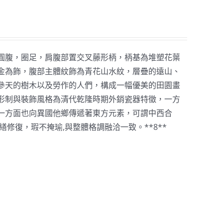
圓腹，圈足，肩腹部置交叉藤形柄，柄基為堆塑花葉
金為飾，腹部主體紋飾為青花山水紋，層疊的遠山、
參天的樹木以及勞作的人們，構成一幅優美的田園畫
形制與裝飾風格為清代乾隆時期外銷瓷器特徵，一方
一方面也向異國他鄉傳遞著東方元素，可謂中西合
繕修復，瑕不掩瑜,與整體格調融洽一致。**8**