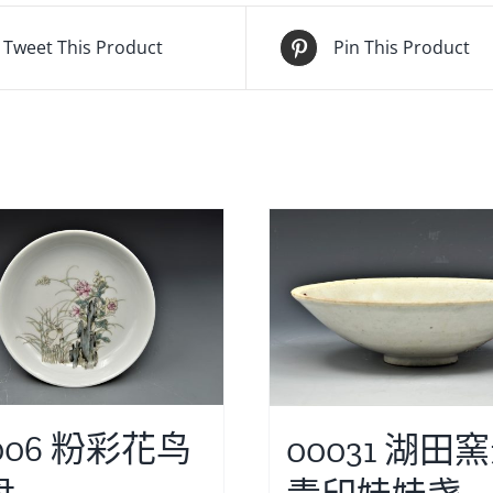
Tweet This Product
Pin This Product
006 粉彩花鸟
00031 湖田