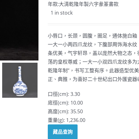
年款:大清乾隆年製六字彖篆書款
1 in stock
小唇口，长颈，圆腹，圈足，通体施白釉
一大一小两四爪龙纹，下腹部周饰海水纹
条优美，气宇轩昂，盖以庞然大物之态，
荡的皇权尊威；一大一小双四爪龙纹多为
乾隆年制”，书写工整有序。此器造型优
正、典雅，为喜好二十世紀出口外匯瓷器
口徑(cm): 3.30
底徑(cm): 10.00
高度(cm): 35.50
重量(g): 1,236.00
藏品查詢