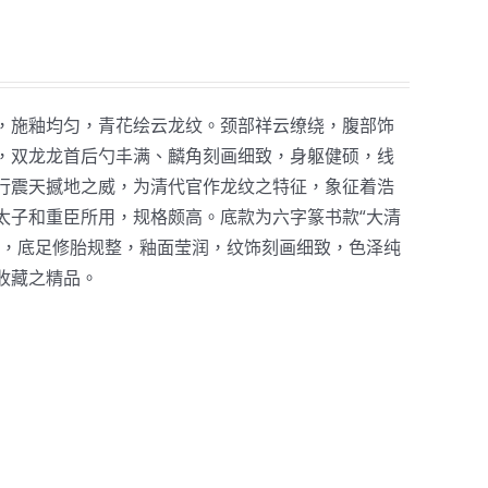
，施釉均匀，青花绘云龙纹。颈部祥云缭绕，腹部饰
，双龙龙首后勺丰满、麟角刻画细致，身躯健硕，线
行震天撼地之威，为清代官作龙纹之特征，象征着浩
太子和重臣所用，规格颇高。底款为六字篆书款“大清
美，底足修胎规整，釉面莹润，纹饰刻画细致，色泽纯
收藏之精品。