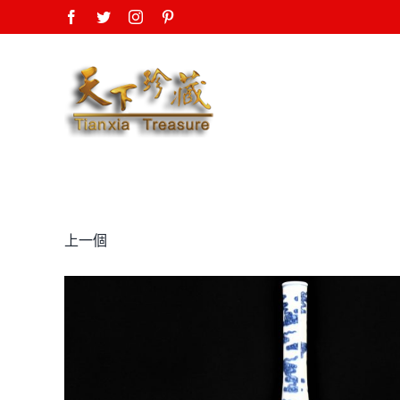
Skip
Facebook
Twitter
Instagram
Pinterest
to
content
上一個