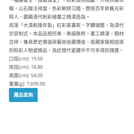
暢，山石皴法得當，色彩鮮妍沉穩，歷經百年依舊光彩
照人，盡顯清代粉彩繪畫之精湛造詣。
底落「大清乾隆年製」紅彩篆書款，字體端整，為清代
仿官制式。本品品相完美，無損無修，畫工精湛，題材
吉祥，兼具歷史價值與藝術收藏價值，是藏家競相追逐
的粉彩人物瓷精品，為近現代瓷藏中不可多得的瑰寶。
口徑(cm): 19.50
底徑(cm): 18.80
高度(cm): 54.00
重量(g): 7,699.00
藏品查詢