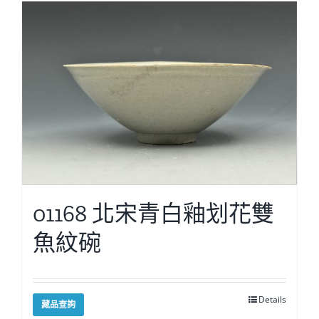
01168 北宋青白釉划花雙
魚紋碗
Details
藏品查詢