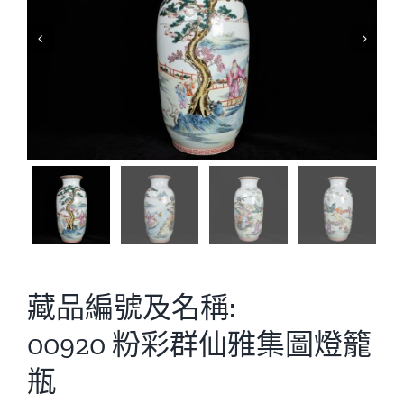


藏品編號及名稱:
00920 粉彩群仙雅集圖燈籠
瓶