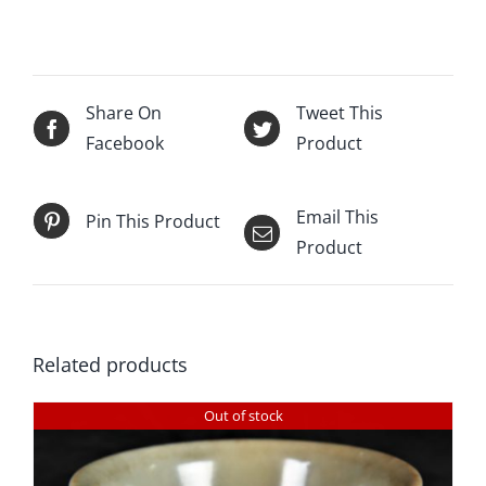
Share On
Tweet This
Facebook
Product
Email This
Pin This Product
Product
Related products
Out of stock