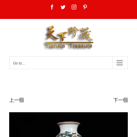
Skip
Facebook
Twitter
Instagram
Pinterest
to
content
Go to...
上一個
下一個