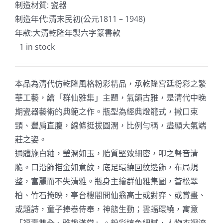
制造材質: 瓷器
制造年代:清末民初(公元1811 – 1948)
年款:大清乾隆年製六字篆書款
1 in stock
本品為清代仿乾隆風格粉彩精品，承乾隆宮廷粉彩之繁
華工藝，繪「群仙雅集」主題，氣韻古雅，是清代中晚
期瓷器藝術的典範之作。瓶型為經典燈籠式，撇口束
頸、豐肩直腹，線條挺拔圓潤，比例勻稱，盡顯大氣端
莊之姿。
通體施白釉，瑩潤如玉，胎質堅致細密，叩之聲音清
脆。口沿飾描金如意紋，底足環繞回紋邊飾，布局規
整，富麗而不失清雅。瓶身主繪群仙雅集圖，蒼松翠
柏、竹石掩映，亭台樓閣間仙翁高士或對弈、或賞畫、
或題詩，童子捧卷侍奉，神態生動；雲蝠環繞，寓意
「福壽雙全、雅趣滿堂」。粉彩填色細膩，人物衣褶流