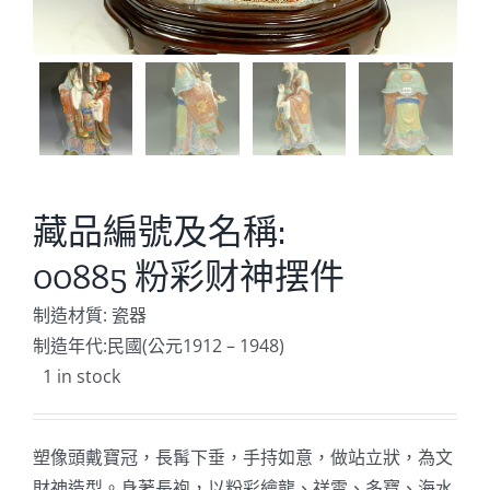
藏品編號及名稱:
00885 粉彩财神摆件
制造材質: 瓷器
制造年代:民國(公元1912 – 1948)
1 in stock
塑像頭戴寶冠，長髯下垂，手持如意，做站立狀，為文
財神造型。身著長袍，以粉彩繪龍、祥雲、多寶、海水