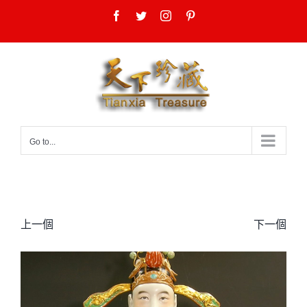
Skip
Facebook
Twitter
Instagram
Pinterest
to
content
Go to...
上一個
下一個