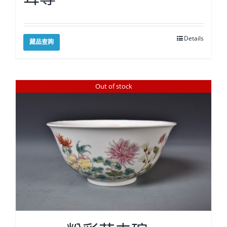
Details
藏品查詢
Out of stock