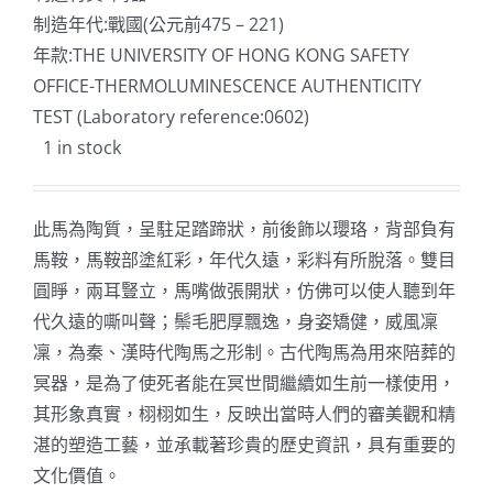
制造年代:戰國(公元前475 – 221)
年款:THE UNIVERSITY OF HONG KONG SAFETY
OFFICE-THERMOLUMINESCENCE AUTHENTICITY
TEST (Laboratory reference:0602)
1 in stock
此馬為陶質，呈駐足踏蹄狀，前後飾以瓔珞，背部負有
馬鞍，馬鞍部塗紅彩，年代久遠，彩料有所脫落。雙目
圓睜，兩耳豎立，馬嘴做張開狀，仿佛可以使人聽到年
代久遠的嘶叫聲；鬃毛肥厚飄逸，身姿矯健，威風凜
凜，為秦、漢時代陶馬之形制。古代陶馬為用來陪葬的
冥器，是為了使死者能在冥世間繼續如生前一樣使用，
其形象真實，栩栩如生，反映出當時人們的審美觀和精
湛的塑造工藝，並承載著珍貴的歷史資訊，具有重要的
文化價值。