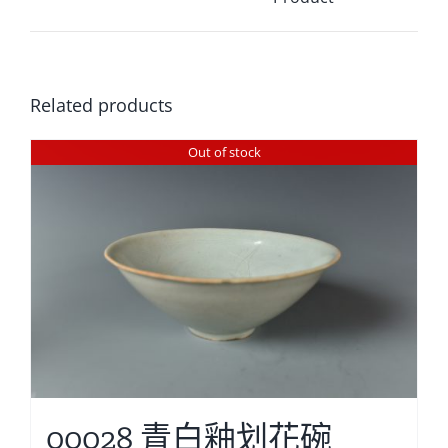
Related products
Out of stock
00028 青白釉划花碗