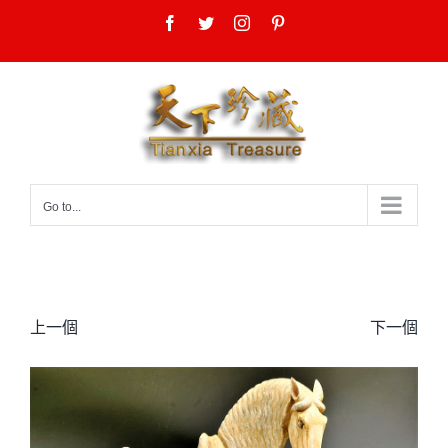
Skip
Facebook
Twitter
Instagram
Pinterest
to
content
Go to...
上一個
下一個