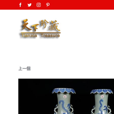
Skip
Facebook
Twitter
Instagram
Pinterest
to
content
上一個