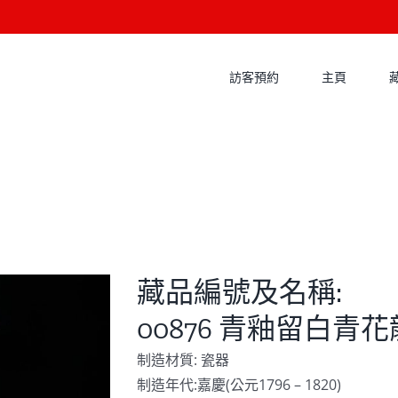
訪客預約
主頁
藏品編號及名稱:
00876 青釉留白
制造材質: 瓷器
制造年代:嘉慶(公元1796 – 1820)