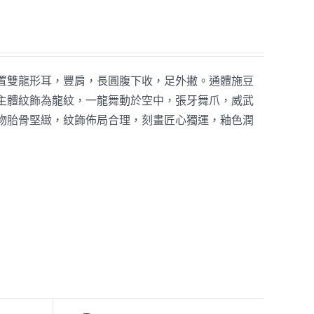
置雙龍形耳，豐肩，長圓腹下收，足外撇。通體施豆
主體紋飾為龍紋，一龍舞動於空中，張牙舞爪，威武
物胎骨堅緻，紋飾佈局合理，刻畫匠心獨運，釉色潤