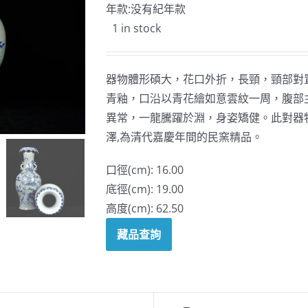
年款:没有紀年款
1 in stock
器物體形碩大，花口外折，長頸，頸部對
青釉，口沿以青花繪如意雲紋一周，腹部
異常，一龍騰躍於淵，身姿矯健。此對器
澤,為清代嘉慶年間的民窯精品。
口徑(cm): 16.00
底徑(cm): 19.00
高度(cm): 62.50
藏品查詢