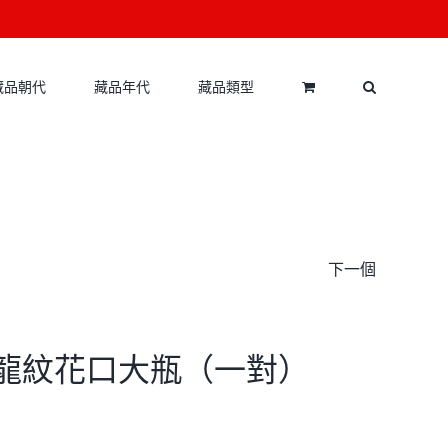
藏品朝代
藏品年代
藏品類型
下一個
青花龍紋花口大瓶（一對）