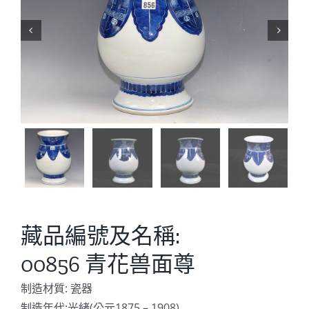


藏品編號及名稱:
00856 青花兽面尊
制造材質: 瓷器
制造年代:光緒(公元1875 – 1908)