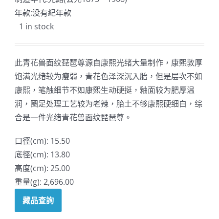
年款:没有紀年款
1 in stock
此青花兽面纹琵琶尊源自康熙光绪大量制作，康熙敦厚
饱满光绪较为瘦弱，青花色泽深沉入胎，但是层次不如
康熙，笔触细节不如康熙生动硬挺，釉面较为肥厚温
润，圈足处理工艺较为老辣，胎土不够康熙硬细白，综
合是一件光绪青花兽面纹琵琶尊。
口徑(cm): 15.50
底徑(cm): 13.80
高度(cm): 25.00
重量(g): 2,696.00
藏品查詢