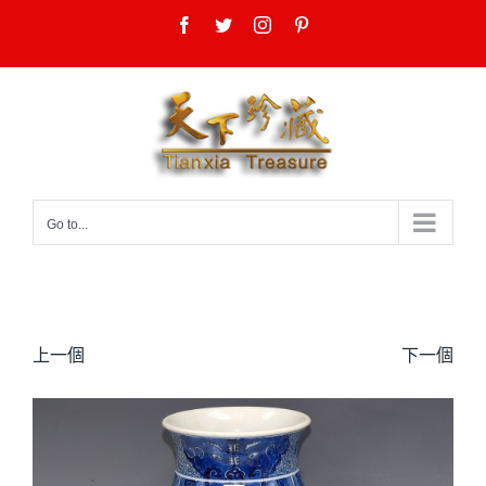
Skip
Facebook
Twitter
Instagram
Pinterest
to
content
Go to...
上一個
下一個