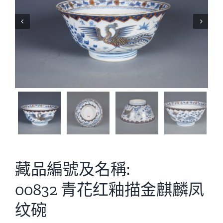


藏品編號及名稱:
00832 青花红釉描金麒麟凤
纹碗