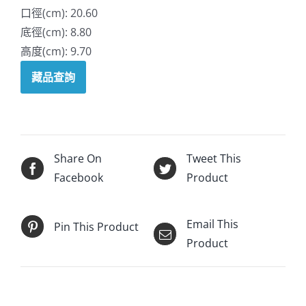
口徑(cm): 20.60
底徑(cm): 8.80
高度(cm): 9.70
藏品查詢
Share On
Tweet This
Facebook
Product
Email This
Pin This Product
Product