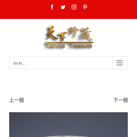
Skip
Facebook
Twitter
Instagram
Pinterest
to
content
Go to...
上一個
下一個