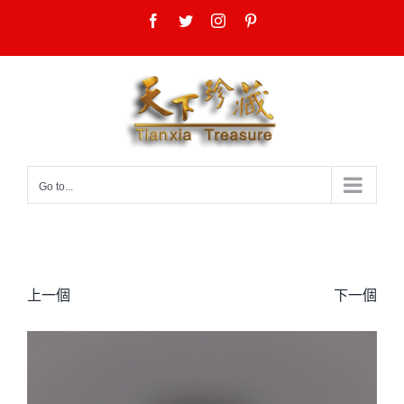
Skip
Facebook
Twitter
Instagram
Pinterest
to
content
Go to...
上一個
下一個