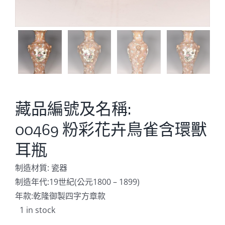
藏品編號及名稱:
00469 粉彩花卉鳥雀含環獸
耳瓶
制造材質: 瓷器
制造年代:19世紀(公元1800 – 1899)
年款:乾隆御製四字方章款
1 in stock