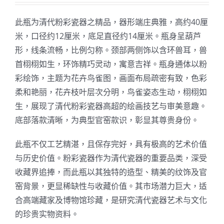
此瓶为清代粉彩瓷器之精品，器形端庄典雅，高约40厘
米，口径约12厘米，底足直径约14厘米。瓶身呈葫芦
形，线条流畅，比例匀称。颈部两侧饰以含环兽耳，兽
首栩栩如生，环饰精巧灵动，寓意吉祥。瓶身通体以粉
彩绘饰，主题为花卉鸟雀图，画面布局疏密有致，色彩
柔和艳丽，花卉枝叶层次分明，鸟雀姿态生动，栩栩如
生，展现了清代粉彩瓷器高超的绘画技艺与审美意趣。
底部落款清晰，为典型官窑款识，彰显其尊贵身份。
此瓶不仅工艺精湛，且保存完好，具有极高的艺术价值
与历史价值。粉彩瓷器作为清代瓷器的重要品类，深受
收藏界追捧，而此瓶以其独特的造型、精美的纹饰及官
窑背景，更显稀缺性与收藏价值。其市场潜力巨大，适
合高端藏家及博物馆珍藏，是研究清代瓷器艺术与文化
的珍贵实物资料。