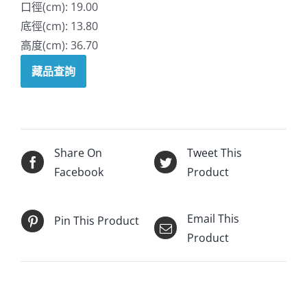
口徑(cm): 19.00
底徑(cm): 13.80
高度(cm): 36.70
藏品查詢
Share On
Tweet This
Facebook
Product
Email This
Pin This Product
Product