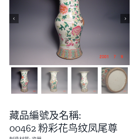


藏品編號及名稱:
00462 粉彩花鸟纹凤尾尊