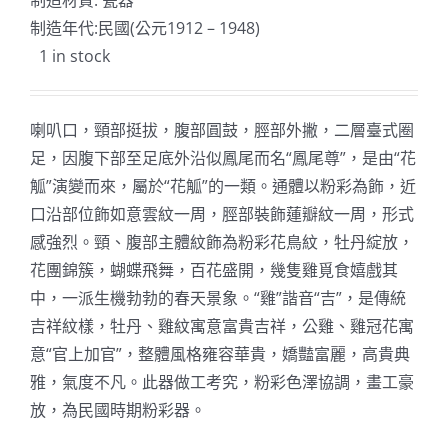
制造材質: 瓷器
制造年代:民國(公元1912 – 1948)
1 in stock
喇叭口，頸部挺拔，腹部圓鼓，脛部外撇，二層臺式圈
足，因腹下部至足底外沿似鳳尾而名“鳳尾尊”，是由“花
觚”演變而來，屬於“花觚”的一類。通體以粉彩為飾，近
口沿部位飾如意雲紋一周，脛部裝飾蓮瓣紋一周，形式
感強烈。頸、腹部主體紋飾為粉彩花鳥紋，牡丹綻放，
花團錦簇，蝴蝶飛舞，百花盛開，幾隻雞覓食嬉戲其
中，一派生機勃勃的春天景象。“雞”諧音“吉”，是傳統
吉祥紋樣，牡丹、雞紋寓意富貴吉祥，公雞、雞冠花寓
意“官上加官”，整體風格雍容華貴，嬌豔富麗，高貴典
雅，氣度不凡。此器做工考究，粉彩色澤協調，畫工豪
放，為民國時期粉彩器。