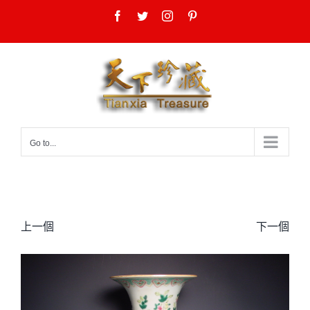
Skip
Facebook
Twitter
Instagram
Pinterest
to
content
Go to...
上一個
下一個