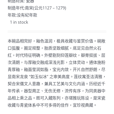
制造材質: 瓷器
制造年代:南宋(公元1127 – 1279)
年款:没有紀年款
1 in stock
本碗品相完好，釉色温润，极具收藏与鉴赏价值。碗敞
口弧腹，圈足规整，胎质坚致细腻，底足见自然火石
红，时代特征明确。外壁剔刻仰莲瓣纹，瓣脊挺拔、层
次清朗，与厚釉交融成深浅光影，立体灵动。通体施粉
青厚釉，釉面莹润如脂，宝光内敛，开片自然舒朗，尽
显南宋龙泉 “如玉似冰” 之审美高度。莲纹寓圣洁清雅，
契合宋儒文人意趣，兼具工艺美与文化内涵。历经近千
年传承，器型周正、无伤无修，流传有序，为同类器中
品相上乘之品。既可入藏陈列，亦堪雅玩陈设，是宋瓷
收藏与青瓷体系中不可多得的佳作，宜珍视典藏。