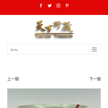
Skip
Facebook
Twitter
Instagram
Pinterest
to
content
Go to...
上一個
下一個