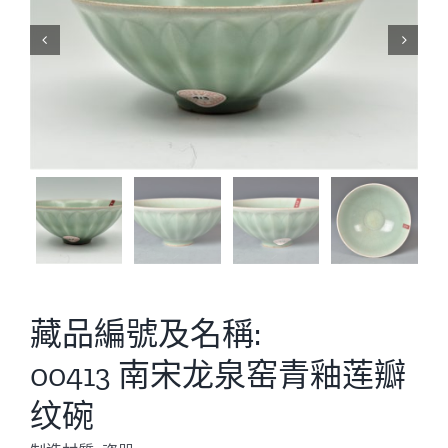


藏品編號及名稱:
00413 南宋龙泉窑青釉莲瓣
纹碗