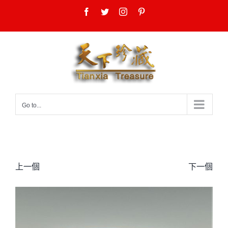
Skip
Facebook
Twitter
Instagram
Pinterest
to
content
Go to...
上一個
下一個