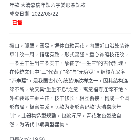
年款:大清嘉慶年製六字變形窯記款
成交日期: 2022/08/22
已售
撇口，弧壁，圈足。通体白釉青花，内壁近口沿处装饰
草叶纹一周，错落有致，形式感强。盘心饰缠枝花纹，
一条主干生出三条支干，象征了“一生三”的古代哲理，
在传统文化中“三”代表了“多”与“无穷尽”。缠枝花又名
“万寿藤”，是我国古代传统装饰纹样之一，因其结构连
绵不断，故又具“生生不息”之意，寓意福寿连绵不绝。
外壁装饰三颗兰花，枝干修长，相互衔接，构成一个圆
形布局，极富美感。底款为变形窑记款“大清嘉庆年
制”。此器物造型规整，包浆浑厚，青花发色晕散自
然，为清代中期典型器物。
口徑(cm): 19.50