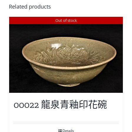
Related products
Out of stock
00022 龍泉青釉印花碗
Details