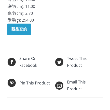
底徑(cm): 11.00
高度(cm): 2.70
重量(g): 294.00
藏品查詢
Share On
Tweet This
Facebook
Product
Email This
Pin This Product
Product