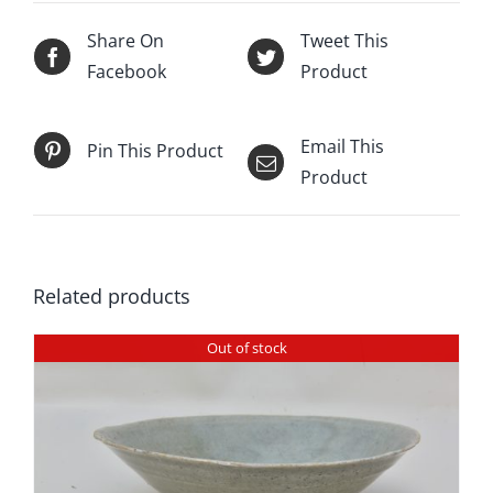
Share On
Tweet This
Facebook
Product
Email This
Pin This Product
Product
Related products
Out of stock