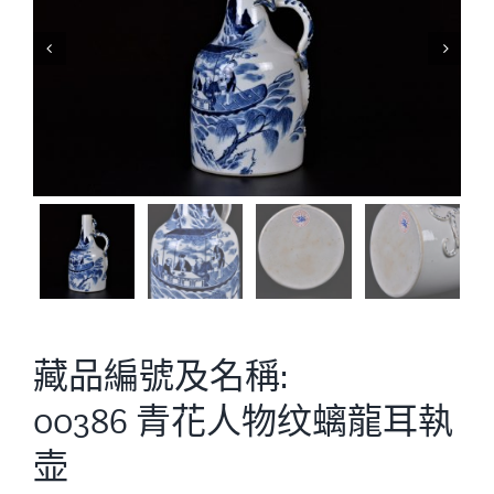


藏品編號及名稱:
00386 青花人物纹螭龍耳執
壶