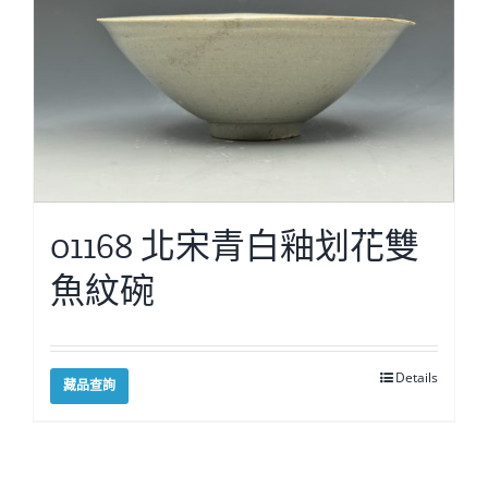
01168 北宋青白釉划花雙
魚紋碗
Details
藏品查詢