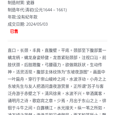
制造材質: 瓷器
制造年代:清初(公元1644 – 1661)
年款:没有紀年款
成交日期: 2024/05/03
已售
直口，长颈，丰肩，直腹壁，平底。颈部至下腹部置一
螭龙柄，螭龙身姿矫健，龙首紧贴颈部，注视口沿，前
肢伏颈，后肢蹬腹，弓腰蕴力，欲做跳跃状，生动传
神，活灵活现。腹部主体纹饰为“东坡夜游图”，画面中
一叶扁舟，穿行于崇山峻岭之间，水波浮动，小舟之上
东坡先生与友人把酒问盏夜游赏景，正所谓“苏子与客
泛舟游于赤壁之下。清风徐来，水波不兴。举酒属客，
诵明月之诗，歌窈窕之章。少焉，月出于东山之上，徘
徊于斗牛之间。白露横江，水光接天。纵一苇之所如，