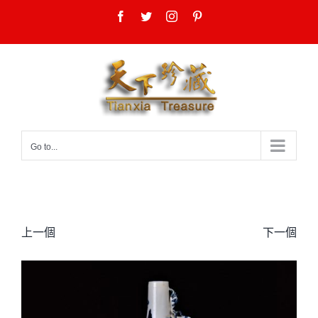
Skip
Facebook
Twitter
Instagram
Pinterest
to
content
Go to...
上一個
下一個