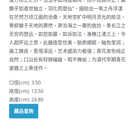
凌万顷之茫然。浩浩乎如冯虚御风，而不知其所止；飘
飘乎如遗世独立，羽化而登仙”，描绘出一苇之舟浮漾
在茫然万顷江面的沧桑，天地空旷中明月流光的皎洁，
寄蜉蝣于天地的萧然，渺沧海之一粟的放达，羡长江之
无穷的悠远，如怨如慕，如诉如泣，渔樵江渚之上，令
人起怀远之思。此器造型优美，胎质细腻，釉色莹润；
画工精良，意境深远，艺术感染力极强；青花发色纯正
自然；口沿处有轻微磕碰，瑕不掩瑜；为清代早期青花
瓷器之上乘佳作。
口徑(cm): 3.50
底徑(cm): 13.50
高度(cm): 24.80
藏品查詢