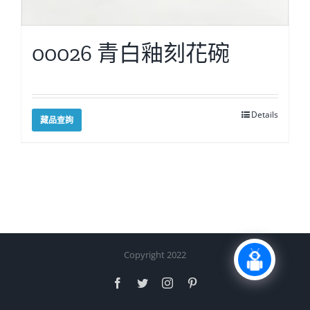
00026 青白釉刻花碗
Details
藏品查詢
Copyright 2022
Facebook
Twitter
Instagram
Pinterest