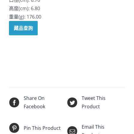
高度(cm): 6.80
重量(g): 176.00
藏品查詢
Share On
Tweet This
Facebook
Product
Email This
Pin This Product