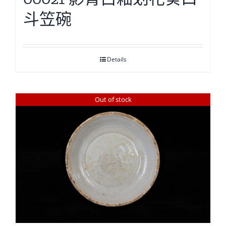
斗笠碗
Details
Out of stock