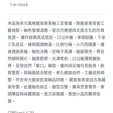
1 in stock
本品為宋元風格龍泉窯青釉三足香爐，取龍泉窯青瓷工
藝燒製，釉色瑩潤溫雅，是古代香道與文房文化的珍貴
見證。 爐作經典鬲式造型，口沿外撇，束頸鼓腹，下承
三乳狀足，線條圓潤飽滿，比例勻稱，小巧而穩重。爐
身通施青釉，釉色淡雅，近梅子青調，釉面瑩亮，帶自
然細碎開片，釉質肥厚，光澤柔和；口沿釉薄微露胎
骨，呈現自然「紫口」韻致。爐內與足端可見胎骨，胎
質堅致，與釉面結合緊密，老化痕跡自然，工藝成熟規
整，符合宋元龍泉民窯精品特徵。 龍泉窯青瓷自古為藏
家所重，此爐釉色純正、器型古雅，兼具焚香實用、案
頭陳設與收藏價值，是文房雅藏、香道小品的難得佳
器。
口徑(cm): 6.70