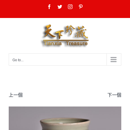
Skip
Facebook
Twitter
Instagram
Pinterest
to
content
Go to...
上一個
下一個