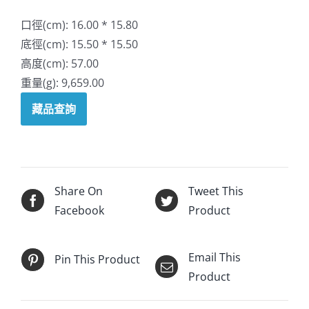
口徑(cm): 16.00 * 15.80
底徑(cm): 15.50 * 15.50
高度(cm): 57.00
重量(g): 9,659.00
藏品查詢
Share On
Tweet This
Facebook
Product
Email This
Pin This Product
Product