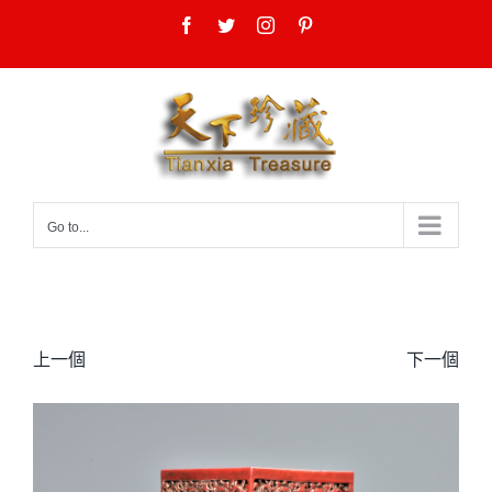
Skip
Facebook
Twitter
Instagram
Pinterest
to
content
Go to...
上一個
下一個