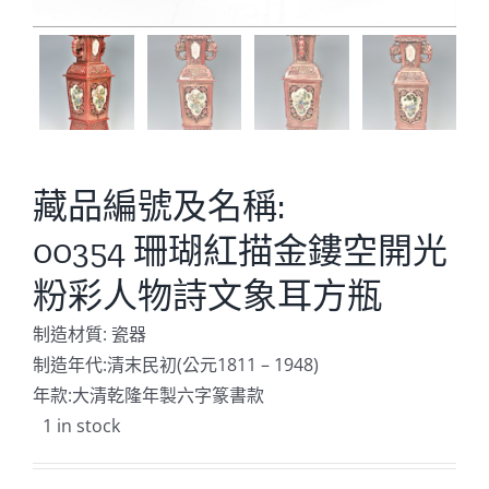
藏品編號及名稱:
00354 珊瑚紅描金鏤空開光
粉彩人物詩文象耳方瓶
制造材質: 瓷器
制造年代:清末民初(公元1811 – 1948)
年款:大清乾隆年製六字篆書款
1 in stock