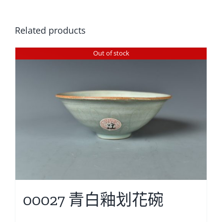
Related products
Out of stock
00027 青白釉划花碗