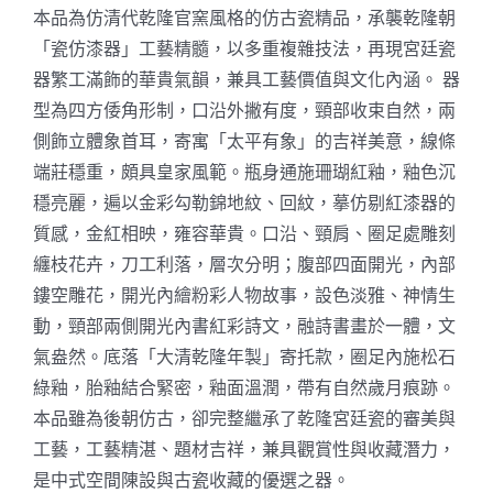
本品為仿清代乾隆官窯風格的仿古瓷精品，承襲乾隆朝
「瓷仿漆器」工藝精髓，以多重複雜技法，再現宮廷瓷
器繁工滿飾的華貴氣韻，兼具工藝價值與文化內涵。 器
型為四方倭角形制，口沿外撇有度，頸部收束自然，兩
側飾立體象首耳，寄寓「太平有象」的吉祥美意，線條
端莊穩重，頗具皇家風範。瓶身通施珊瑚紅釉，釉色沉
穩亮麗，遍以金彩勾勒錦地紋、回紋，摹仿剔紅漆器的
質感，金紅相映，雍容華貴。口沿、頸肩、圈足處雕刻
纏枝花卉，刀工利落，層次分明；腹部四面開光，內部
鏤空雕花，開光內繪粉彩人物故事，設色淡雅、神情生
動，頸部兩側開光內書紅彩詩文，融詩書畫於一體，文
氣盎然。底落「大清乾隆年製」寄托款，圈足內施松石
綠釉，胎釉結合緊密，釉面溫潤，帶有自然歲月痕跡。
本品雖為後朝仿古，卻完整繼承了乾隆宮廷瓷的審美與
工藝，工藝精湛、題材吉祥，兼具觀賞性與收藏潛力，
是中式空間陳設與古瓷收藏的優選之器。