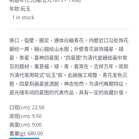
制造年代:光緒(公元1875 – 1908)
年款:玩玉
1 in stock
侈口、弧壁、圈足，通体白釉青花，内壁近口沿处饰花
瓣纹一周，碗心描绘山水图；外壁青花装饰福星、禄
星、寿星、喜神四星图，“四星图”为清代瓷器绘画中常
见的题材，寓意福、禄、寿、喜常在，吉祥万年。底款
为清代常用款式“玩玉”款。此碗做工规整，青花发色沉
稳，四星刻画豪放洒脱，神态怡然，为清代晚期特征，
是光绪年间四星图的代表作品，具有一定的收藏价值。
口徑(cm): 22.50
底徑(cm): 9.50
高度(cm): 9.00
重量(g): 680.00