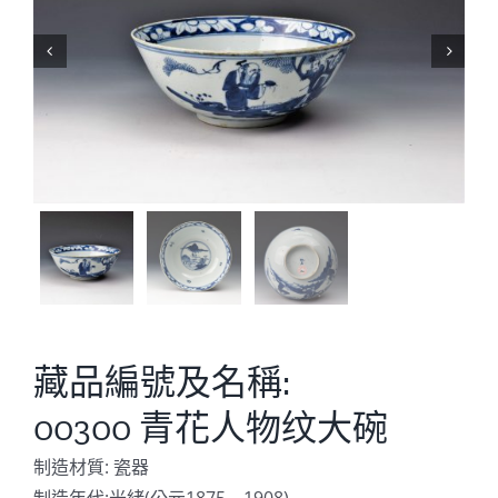


藏品編號及名稱:
00300 青花人物纹大碗
制造材質: 瓷器