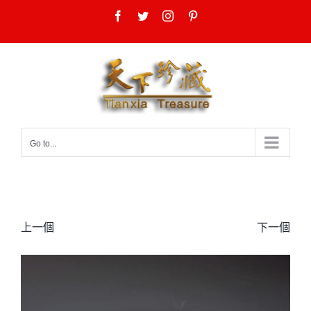
Skip
Facebook
Twitter
Instagram
Pinterest
to
content
Go to...
上一個
下一個