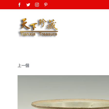
Skip
Facebook
Twitter
Instagram
Pinterest
to
content
上一個