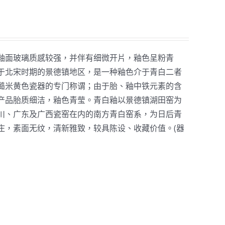
釉面玻璃质感较强，并伴有细微开片，釉色呈粉青
于北宋时期的景德镇地区，是一种釉色介于青白二者
糙米黄色瓷器的专门称谓；由于胎、釉中铁元素的含
产品胎质细洁，釉色青莹。青白釉以景德镇湖田窑为
川、广东及广西瓷窑在内的南方青白窑系，为日后青
庄，素面无纹，清新雅致，较具陈设、收藏价值。(器