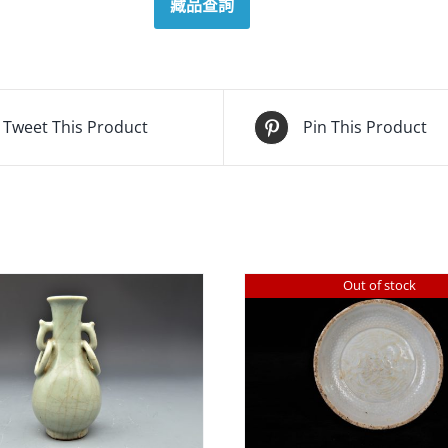
藏品查詢
Tweet This Product
Pin This Product
Out of stock