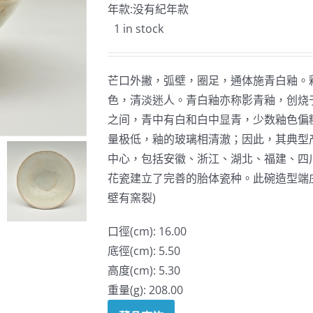
年款:没有紀年款
1 in stock
芒口外撇，弧壁，圈足，通体施青白釉。
色，清淡迷人。青白釉亦称影青釉，创烧
之间，青中有白和白中显青，少数釉色偏
量极低，釉的玻璃相清澈；因此，其典型
中心，包括安徽、浙江、湖北、福建、四
花瓷建立了完善的胎体瓷种。此碗造型端
壁有窯裂)
口徑(cm): 16.00
底徑(cm): 5.50
高度(cm): 5.30
重量(g): 208.00