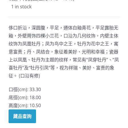
1 in stock
侈口折沿，深圆腹，平足，通体白釉青花，平足露胎无
釉，外壁周饰四棵小兰花，口沿为几何纹饰，内壁主体
纹饰为凤凰牡丹；凤为鸟中之王，牡丹为花中之王，寓
意富贵；丹、凤结合，象征着美好、光明和幸福；瓷器
上以凤凰、牡丹为主题的纹样，常见有“凤穿牡丹”、“凤
喜牡丹”及“牡丹引凤”等，视为祥瑞、美好、富贵的象
征。 (口沿有修)
口徑(cm): 33.30
底徑(cm): 18.00
高度(cm): 10.50
藏品查詢