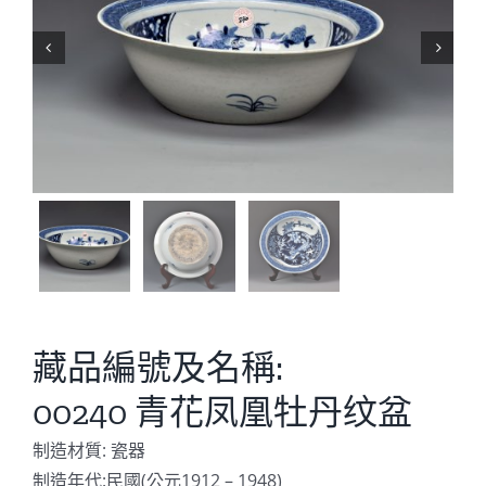


藏品編號及名稱:
00240 青花凤凰牡丹纹盆
制造材質: 瓷器
制造年代:民國(公元1912 – 1948)