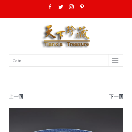
Skip
Facebook
Twitter
Instagram
Pinterest
to
content
Go to...
上一個
下一個