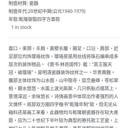
制造材質: 瓷器
制造年代:20世紀中葉(公元1940-1979)
年款:乾隆御製四字方章款
1 in stock
盘口，束颈，丰肩，直壁长腹，圈足，口沿、肩部、近
足部位均饰璎珞纹饰，璎珞原是用丝线将珠石编串成多
层次的装饰物品，《晋书·林邑国传》载：“其王服天
冠，被璎珞”，是明清瓷器装饰纹样之一，华贵典雅。
腹部主体纹饰为山水图，山中隐寺，层峦叠嶂，苍松翠
柏，碧水悠悠，水面上波光粼粼，几只帆船点缀其上，
意境深远，余味悠长，诗情画意中体现出作者强烈的人
文情怀。底部双方圈四字楷书“乾隆年制”款，但无论从
釉料还是画工来看，此器物均与乾隆朝瓷器存在较大差
距，应为二十世纪下半叶较为典型的寄托款工艺瓷，上