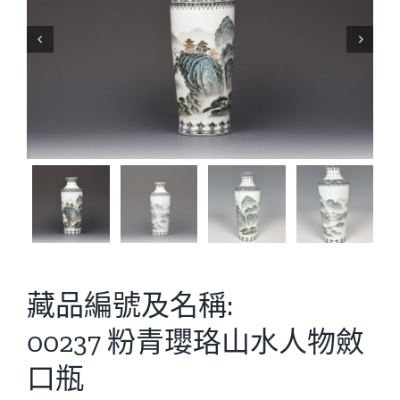


藏品編號及名稱:
00237 粉青瓔珞山水人物斂
口瓶