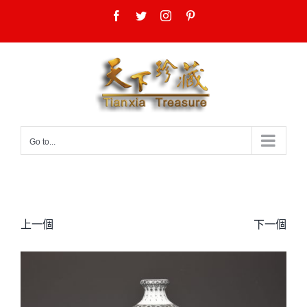
Skip
Facebook
Twitter
Instagram
Pinterest
to
content
Go to...
上一個
下一個