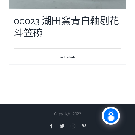
00023 湖田窯青白釉剔花
斗笠碗
Details
Copyright 2022
Facebook
Twitter
Instagram
Pinterest