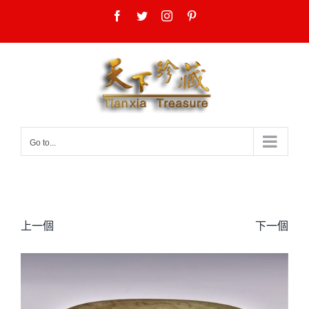
Skip
Facebook
Twitter
Instagram
Pinterest
to
content
Go to...
上一個
下一個