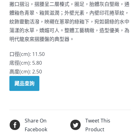
撇口摺沿，摺腰呈二層檯式，圈足，胎體灰白堅緻，通
體釉色青翠、釉質滋潤；外壁光素，內壁印花捲草紋，
紋飾靈動活潑，映襯在蔥翠的綠釉下，宛如碧綠的水中
蕩漾的水草，嬌媚可人。整體工藝精緻，造型優美，為
明代龍泉窯摺腰盤的典型器。
口徑(cm): 11.50
底徑(cm): 5.80
高度(cm): 2.50
藏品查詢
Share On
Tweet This
Facebook
Product