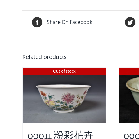
Share On Facebook
Related products
Out of stock
00011 粉彩花卉
00