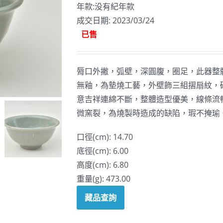
年款:没有紀年款
成交日期: 2023/03/24
已售
脣口外撇，弧壁，深圓腹，圈足，此器整
無釉，為墊燒工藝，外壁飾三組摺扇紋，
意吉祥連綿不斷，整體造型優美，線條流
微窯裂，為燒製時造成的缺陷，瑕不掩瑜
口徑(cm): 14.70
底徑(cm): 6.00
高度(cm): 6.80
重量(g): 473.00
藏品查詢