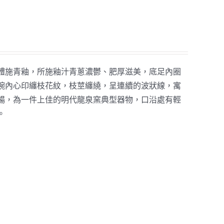
體施青釉，所施釉汁青蔥濃鬱、肥厚滋美，底足內圈
碗內心印纏枝花紋，枝莖纏繞，呈連續的波狀線，寓
暢，為一件上佳的明代龍泉窯典型器物，口沿處有輕
。