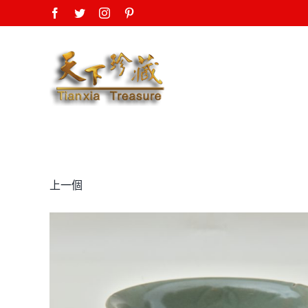
Skip
Facebook
Twitter
Instagram
Pinterest
to
content
上一個