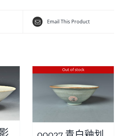
Email This Product
Out of stock
窯影
00027 青白釉划