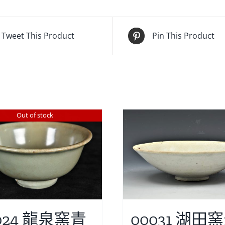
Tweet This Product
Pin This Product
Out of stock
024 龍泉窯青
00031 湖田