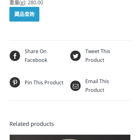
重量(g): 280.00
藏品查詢
Share On
Tweet This
Facebook
Product
Email This
Pin This Product
Product
Related products