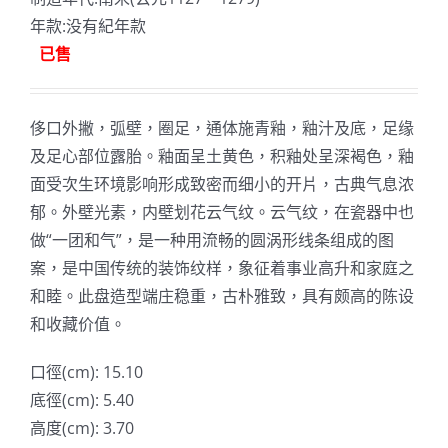
年款:没有紀年款
已售
侈口外撇，弧壁，圈足，通体施青釉，釉汁及底，足缘
及足心部位露胎。釉面呈土黄色，积釉处呈深褐色，釉
面受次生环境影响形成致密而细小的开片，古典气息浓
郁。外壁光素，内壁划花云气纹。云气纹，在瓷器中也
做“一团和气”，是一种用流畅的圆涡形线条组成的图
案，是中国传统的装饰纹样，象征着事业高升和家庭之
和睦。此盘造型端庄稳重，古朴雅致，具有颇高的陈设
和收藏价值。
口徑(cm): 15.10
底徑(cm): 5.40
高度(cm): 3.70