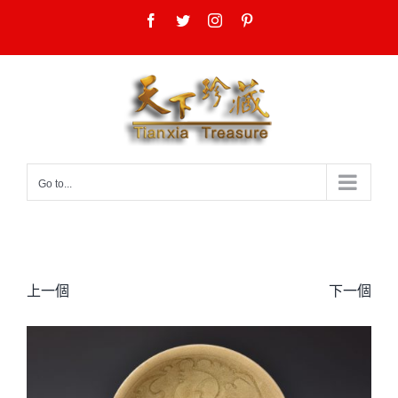
Skip
Facebook
Twitter
Instagram
Pinterest
to
content
Go to...
上一個
下一個