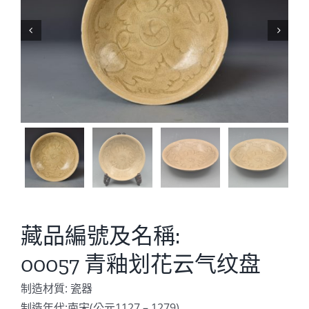


藏品編號及名稱:
00057 青釉划花云气纹盘
制造材質: 瓷器
制造年代:南宋(公元1127 – 1279)