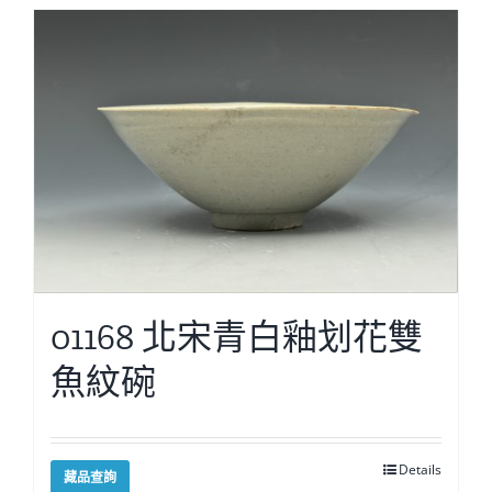
01168 北宋青白釉划花雙
魚紋碗
Details
藏品查詢