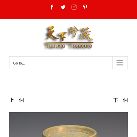
Skip
Facebook
Twitter
Instagram
Pinterest
to
content
Go to...
上一個
下一個