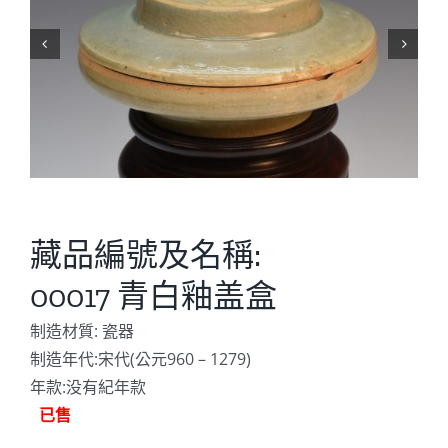


藏品編號及名稱:
00017 青白釉盖盒
制造材質: 瓷器
制造年代:宋代(公元960 – 1279)
年款:没有紀年款
已售