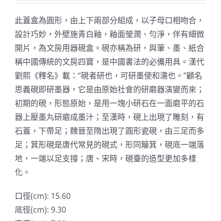
此蓋盒為圓形，由上下兩部分組成，以子母口相吻合，
設計巧妙，外壁施青白釉，釉面瑩潤、勻淨，伴有細微
開片，為文房用器硯盒。硯亦稱為研，與筆、墨、紙合
稱中國傳統的文房四寶，是中國書法的必備用具。漢代
劉熙《釋名》載：“硯者研也，可研墨使和濡也。”顧名
思義硯即研墨器，它是由原始社會的研磨器演變而來；
初期的硯，形態原始，是用一塊小研石在一面磨平的石
器上壓墨丸研磨成墨汁；至漢時，硯上出現了雕刻，有
石蓋，下帶足；魏晉至隋出現了圓形瓷硯，由三足而多
足；箕形硯是唐代常見的硯式，形同簸箕，硯底一端落
地，一端以足支撐；唐、宋時，硯臺的造型更加多樣
化。
口徑(cm): 15.60
底徑(cm): 9.30