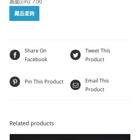
高度(cm): 7.00
藏品查詢
Share On
Tweet This
Facebook
Product
Email This
Pin This Product
Product
Related products