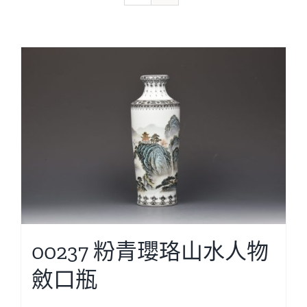
00237 粉青瓔珞山水人物
斂口瓶