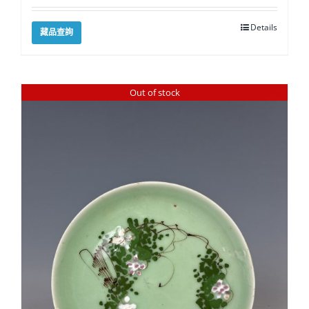
Details
藏品查詢
Out of stock