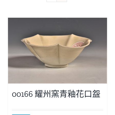
00166 耀州窯青釉花口盌