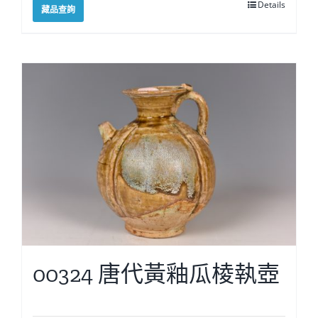
Details
藏品查詢
00324 唐代黃釉瓜棱執壺